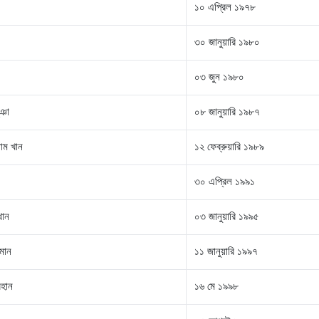
১০ এপ্রিল ১৯৭৮
৩০ জানুয়ারি ১৯৮০
০৩ জুন ১৯৮০
ূঞা
০৮ জানুয়ারি ১৯৮৭
াম খান
১২ ফেব্রুয়ারি ১৯৮৯
৩০ এপ্রিল ১৯৯১
খান
০৩ জানুয়ারি ১৯৯৫
হমান
১১ জানুয়ারি ১৯৯৭
বহান
১৬ মে ১৯৯৮