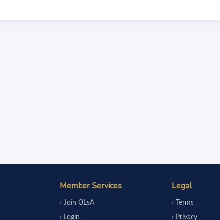
Member Services
Legal
Join OLsA
Terms
Login
Privacy