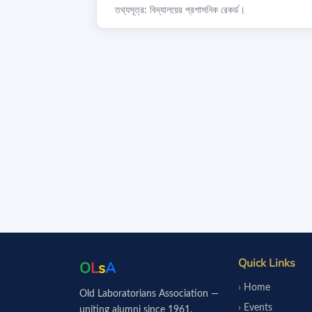
তথ্যসূত্র: বিদ্যালয়ের প্রশাসনিক রেকর্ড।
Quick Links
O
L
s
A
Home
Old Laboratorians Association —
Events
uniting alumni since 1961.