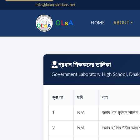
info@laboratorians.net
O
L
s
A
HOME
ABOUT
প্রধান শিক্ষকদের তালিকা
Government Laboratory High School, Dhak
ক্রঃ নং
ছবি
নাম
1
জনাব খান মুহম্মদ সালেক
N/A
2
জনাব হাফিজ উদ্দীন আহম
N/A