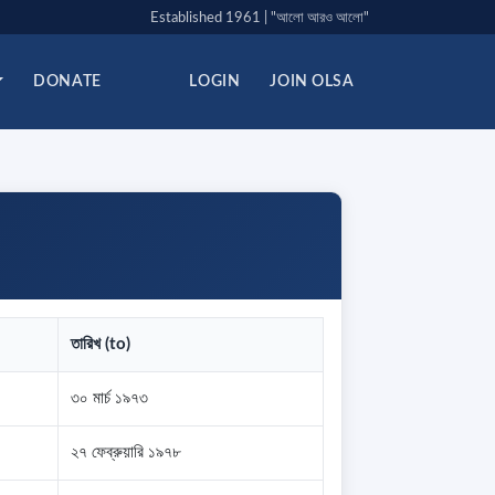
Established 1961 | "আলো আরও আলো"
DONATE
LOGIN
JOIN OLSA
তারিখ (to)
৩০ মার্চ ১৯৭৩
২৭ ফেব্রুয়ারি ১৯৭৮