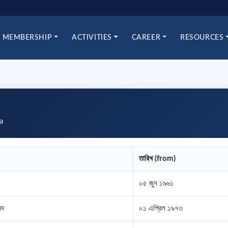
MEMBERSHIP
ACTIVITIES
CAREER
RESOURCES
a
তারিখ (from)
০৫ জুন ১৯৬১
েদ
০১ এপ্রিল ১৯৭৩