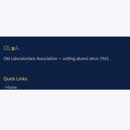
O
L
s
A
Old Laboratorians Association — uniting alumni since 1961.
Quick Links
Home
Events
Notice Board
Fundraisers
Donate