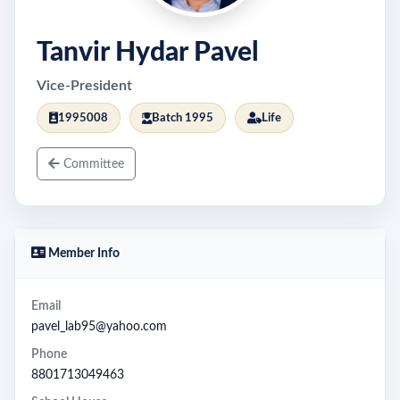
Tanvir Hydar Pavel
Vice-President
1995008
Batch 1995
Life
Committee
Member Info
Email
pavel_lab95@yahoo.com
Phone
8801713049463