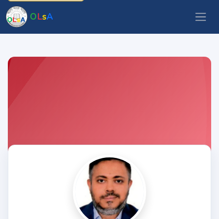
O
L
s
A